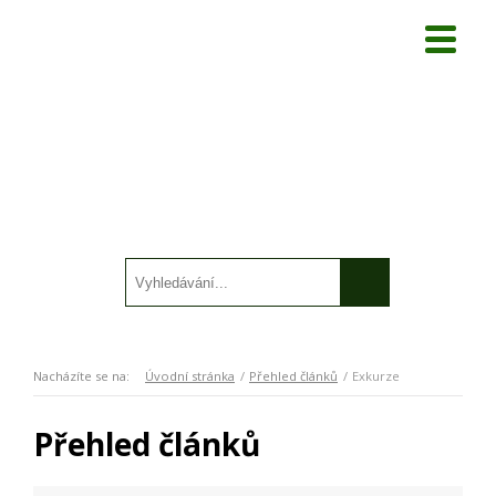
Nacházíte se na:
Úvodní stránka
Přehled článků
Exkurze
Přehled článků