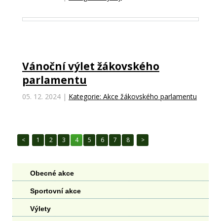
Vánoční výlet žákovského
parlamentu
05. 12. 2024
|
Kategorie: Akce žákovského parlamentu
1
2
3
4
5
6
7
8
Obecné akce
Sportovní akce
Výlety