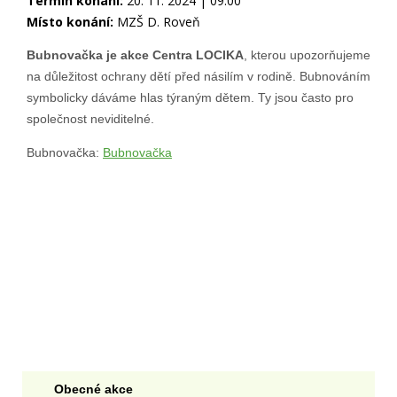
Termín konání:
20. 11. 2024 | 09:00
Místo konání:
MZŠ D. Roveň
Bubnovačka je akce Centra LOCIKA
, kterou upozorňujeme
na důležitost ochrany dětí před násilím v rodině. Bubnováním
symbolicky dáváme hlas týraným dětem. Ty jsou často pro
společnost neviditelné.
Bubnovačka:
Bubnovačka
Obecné akce