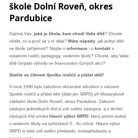
škole Dolní Roveň, okres
Pardubice
Zajímá Vás,
jaká je škola, kam chodí Vaše dítě
? Chcete
vědět, co a proč se v ní děje?
Máte nápady
, jak pobyt dětí
ve škole zpříjemnit? Stojíte o
informace
i o
kontakt
s
ostatními rodiči, pedagogy, vedením školy? Chcete, aby Vaše
dítě čerpalo výhody ve financování různých akcí?
Staňte se členem Spolku rodičů a přátel dětí!
V roce 1990 bylo založeno občanské sdružení s názvem
Spolek rodičů a přátel dětí (dále jen SRPD) při Masarykově
základní škole Dolní Roveň, okres Pardubice. Zákonní
zástupci jednotlivých tříd si volí svého zástupce, a z těchto
zástupců tříd vzniká
hlavní výbor SRPD
, který potom jedná
s vedením školy na schůzkách 5 - 6x ročně. Hlavní výbor
SRPD si také volí svého předsedu, místopředsedu a