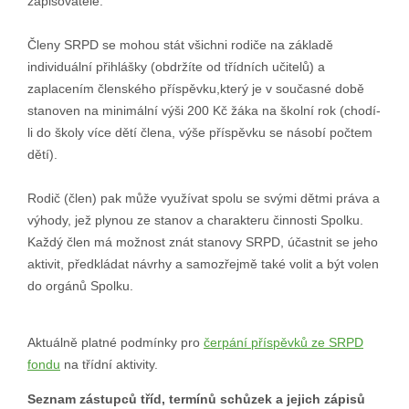
zapisovatele.
Členy SRPD se mohou stát všichni rodiče na základě
individuální přihlášky (obdržíte od třídních učitelů) a
zaplacením členského příspěvku,který je v současné době
stanoven na minimální výši 200 Kč žáka na školní rok (chodí-
li do školy více dětí člena, výše příspěvku se násobí počtem
dětí).
Rodič (člen) pak může využívat spolu se svými dětmi práva a
výhody, jež plynou ze stanov a charakteru činnosti Spolku.
Každý člen má možnost znát stanovy SRPD, účastnit se jeho
aktivit, předkládat návrhy a samozřejmě také volit a být volen
do orgánů Spolku.
Aktuálně platné podmínky pro
čerpání příspěvků ze SRPD
fondu
na třídní aktivity.
Seznam zástupců tříd, termínů schůzek a jejich zápisů