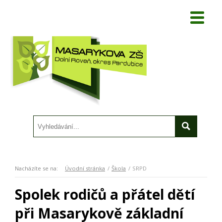
Nacházíte se na:
Úvodní stránka
Škola
SRPD
Spolek rodičů a přátel dětí
při Masarykově základní