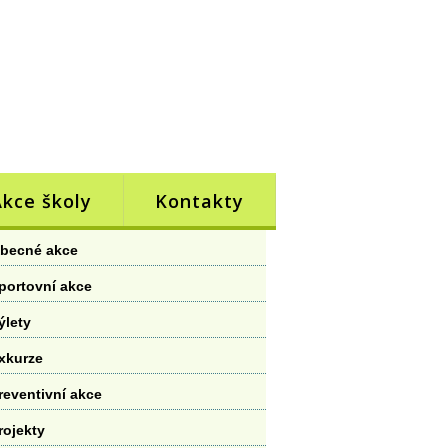
Akce školy
Kontakty
becné akce
portovní akce
ýlety
xkurze
reventivní akce
rojekty