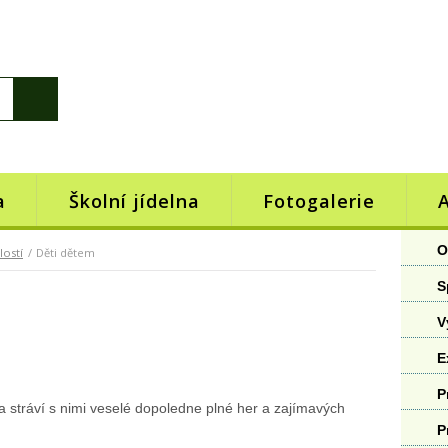
a
Školní jídelna
Fotogalerie
O
lostí
Děti dětem
S
V
E
P
a stráví s nimi veselé dopoledne plné her a zajímavých
P