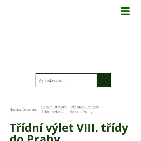
Úvodní stránka
Přehled událostí
Nacházíte se na:
Třídní výlet VIII. třídy do Prahy
Třídní výlet VIII. třídy
do Prahy