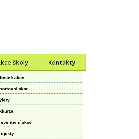
Akce školy
Kontakty
becné akce
portovní akce
ýlety
xkurze
reventivní akce
rojekty