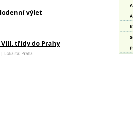
A
elodenní výlet
A
K
S
 VIII. třídy do Prahy
P
| Lokalita: Praha