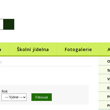
a
Školní jídelna
Fotogalerie
O
cí
S
V
E
Rok
P
P