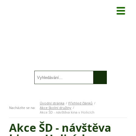
Úvodní stránka
Přehled článků
Nacházíte se na:
Akce školní družiny
Akce ŠD - návštěva kina v Holicích
Akce ŠD - návštěva