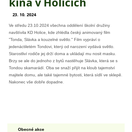
kina v Holicích
23. 10. 2024
Ve středu 23.10.2024 všechna oddělení školní družiny
navštívila KD Holice, kde zhlédla český animovaný film
"Tonda, Slávka a kouzelné světlo." Film vypráví o
jedenáctiletém Tondovi, který od narození vydává světlo.
Starostliví rodiče jej drží doma a ukládají mu nosit masku.
Brzy se ale do jednoho z bytů nastěhuje Slávka, která se s
Tondou skamarádí. Oba se snaží přijít na kloub tajemství
majitele domu, ale také tajemné bytosti, která sídlí ve sklepě.
Nakonec vše dobře dopadne.
Obecné akce