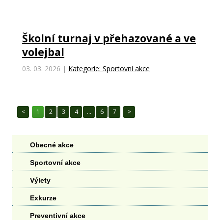
Školní turnaj v přehazované a ve
volejbal
03. 03. 2026
|
Kategorie: Sportovní akce
1
2
3
4
…
6
7
Obecné akce
Sportovní akce
Výlety
Exkurze
Preventivní akce