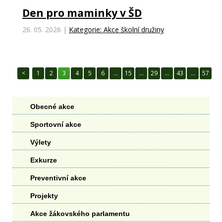
Den pro maminky v ŠD
26. 05. 2026
|
Kategorie: Akce školní družiny
1
2
3
4
5
6
…
15
…
29
…
43
…
57
Obecné akce
Sportovní akce
Výlety
Exkurze
Preventivní akce
Projekty
Akce žákovského parlamentu